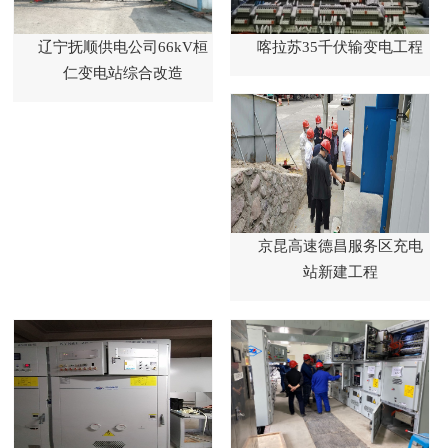
辽宁抚顺供电公司66kV桓
喀拉苏35千伏输变电工程
仁变电站综合改造
京昆高速德昌服务区充电
站新建工程