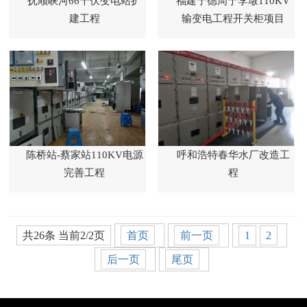
抚顺峡河66千伏变电站扩
福建宁德周宁李墩110KV
建工程
输变电工程开关柜项目
陈桥站-蔡家站110KV电源
呼和浩特春华水厂改造工
完善工程
程
共26条 当前2/2页
首页
前一页
1
2
后一页
尾页